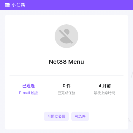
Net88 Menu
已通過
0
件
4 月前
E-mail 驗證
已完成任務
最後上線時間
可開立發票
可急件