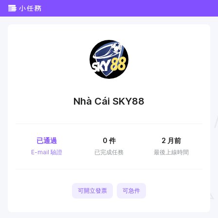
Nhà Cái SKY88
已通過
0
件
2 月前
E-mail 驗證
已完成任務
最後上線時間
可開立發票
可急件