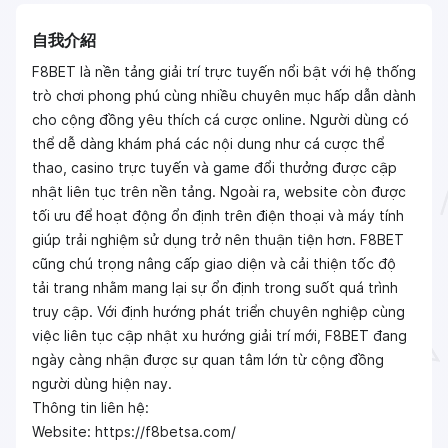
自我介紹
F8BET là nền tảng giải trí trực tuyến nổi bật với hệ thống
trò chơi phong phú cùng nhiều chuyên mục hấp dẫn dành
cho cộng đồng yêu thích cá cược online. Người dùng có
thể dễ dàng khám phá các nội dung như cá cược thể
thao, casino trực tuyến và game đổi thưởng được cập
nhật liên tục trên nền tảng. Ngoài ra, website còn được
tối ưu để hoạt động ổn định trên điện thoại và máy tính
giúp trải nghiệm sử dụng trở nên thuận tiện hơn. F8BET
cũng chú trọng nâng cấp giao diện và cải thiện tốc độ
tải trang nhằm mang lại sự ổn định trong suốt quá trình
truy cập. Với định hướng phát triển chuyên nghiệp cùng
việc liên tục cập nhật xu hướng giải trí mới, F8BET đang
ngày càng nhận được sự quan tâm lớn từ cộng đồng
người dùng hiện nay.
Thông tin liên hệ:
Website: https://f8betsa.com/