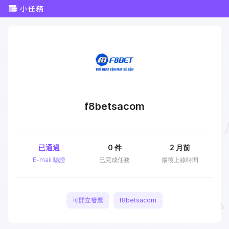
f8betsacom
已通過
0
件
2 月前
E-mail 驗證
已完成任務
最後上線時間
可開立發票
f8betsacom