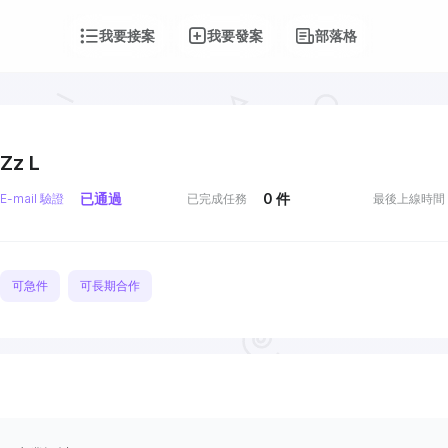
我要接案
我要發案
部落格
Zz L
已通過
0
件
E-mail 驗證
已完成任務
最後上線時間
可急件
可長期合作