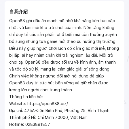
自我介紹
Open88 ghi dấu ấn mạnh mẽ nhờ khả năng liên tục cập
nhật và làm mới kho trò chơi của mình. Nền tảng không
chỉ duy trì các sản phẩm phổ biến mà còn thường xuyên
bổ sung những tựa game mới theo xu hướng thị trường.
Điều này giúp người chơi luôn có cảm giác mới mẻ, không
bị lặp lại hay nhàm chán khi trải nghiệm lâu dài. Mỗi trò
chơi tại Open88 đều được tối ưu về hình ảnh, âm thanh
và tốc độ xử lý, mang lại cảm giác giải trí sống động.
Chính việc không ngừng đổi mới nội dung đã giúp
Open88 duy trì sức hút bền vững và giữ chân được
lượng lớn người chơi trung thành.
Thông tin liên hệ:
Website: https://open888.biz/
Địa chỉ: 475A Điện Biên Phủ, Phường 25, Bình Thạnh,
Thành phố Hồ Chí Minh 70000, Việt Nam
Hotline: 0283891857