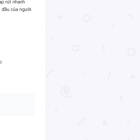
ạp rút nhanh
g đầu của người
o