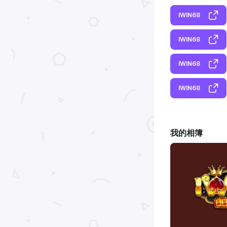
IWIN68
IWIN68
IWIN68
IWIN68
我的相簿