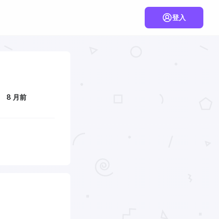
登入
8 月前