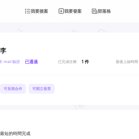
我要接案
我要發案
部落格
李
已通過
1
件
E-mail 驗證
已完成任務
最後上線時間
可長期合作
可開立發票
最短的時間完成