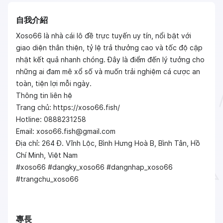
自我介紹
Xoso66 là nhà cái lô đề trực tuyến uy tín, nổi bật với
giao diện thân thiện, tỷ lệ trả thưởng cao và tốc độ cập
nhật kết quả nhanh chóng. Đây là điểm đến lý tưởng cho
những ai đam mê xổ số và muốn trải nghiệm cá cược an
toàn, tiện lợi mỗi ngày.
Thông tin liên hệ
Trang chủ: https://xoso66.fish/
Hotline: 0888231258
Email: xoso66.fish@gmail.com
Địa chỉ: 264 Đ. Vĩnh Lộc, Bình Hưng Hoà B, Bình Tân, Hồ
Chí Minh, Việt Nam
#xoso66 #dangky_xoso66 #dangnhap_xoso66
#trangchu_xoso66
專長