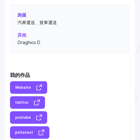
跑腿
汽車運送、貨車運送
其他
Graghics D
我的作品
Website
twitter
youtube
pinterest