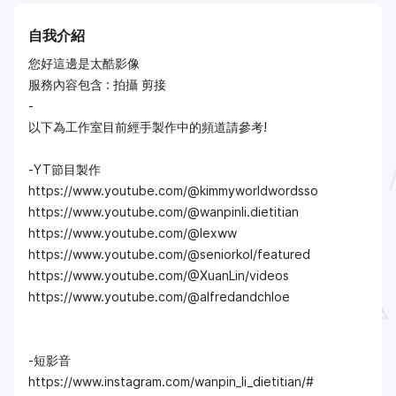
自我介紹
您好這邊是太酷影像
服務內容包含 : 拍攝 剪接
-
以下為工作室目前經手製作中的頻道請參考!
-YT節目製作
https://www.youtube.com/@kimmyworldwordsso
https://www.youtube.com/@wanpinli.dietitian
https://www.youtube.com/@lexww
https://www.youtube.com/@seniorkol/featured
https://www.youtube.com/@XuanLin/videos
https://www.youtube.com/@alfredandchloe
-短影音
https://www.instagram.com/wanpin_li_dietitian/#