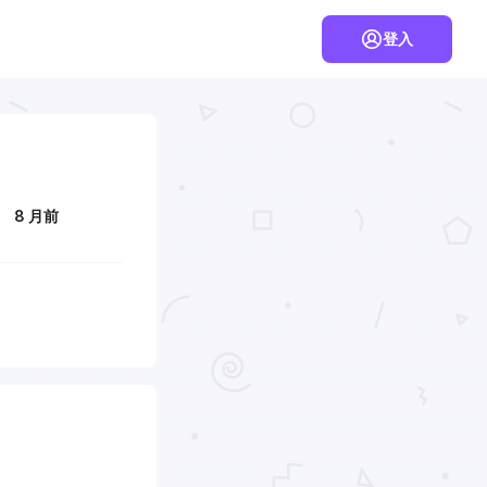
登入
8 月前