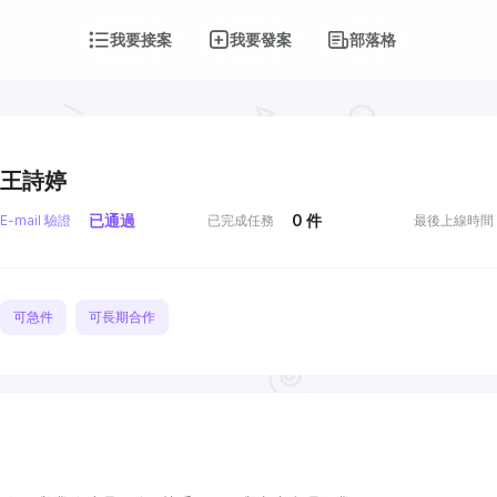
我要接案
我要發案
部落格
王詩婷
已通過
0
件
E-mail 驗證
已完成任務
最後上線時間
可急件
可長期合作