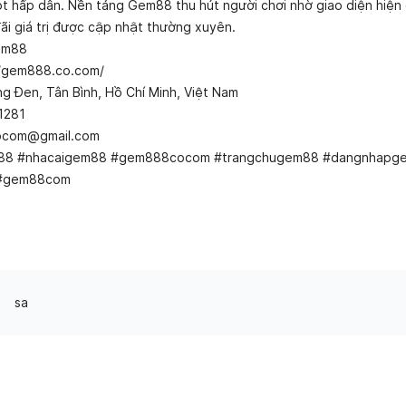
lot hấp dẫn. Nền tảng Gem88 thu hút người chơi nhờ giao diện hiện
đãi giá trị được cập nhật thường xuyên.
em88
//gem888.co.com/
ng Đen, Tân Bình, Hồ Chí Minh, Việt Nam
1281
ocom@gmail.com
m88 #nhacaigem88 #gem888cocom #trangchugem88 #dangnhapg
 #gem88com
sa