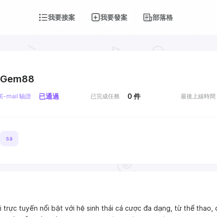
我要接案
我要發案
部落格
Gem88
已通過
0
件
E-mail 驗證
已完成任務
最後上線時間
sa
 trực tuyến nổi bật với hệ sinh thái cá cược đa dạng, từ thể thao, 