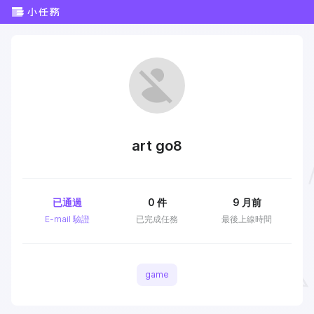
art go8
已通過
0
件
9 月前
E-mail 驗證
已完成任務
最後上線時間
game