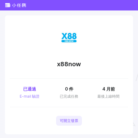
x88now
已通過
0
件
4 月前
E-mail 驗證
已完成任務
最後上線時間
可開立發票