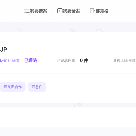
我要接案
我要發案
部落格
JP
已通過
0
件
E-mail 驗證
已完成任務
最後上線時間
可長期合作
可急件