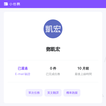
鄧凱宏
已通過
0
件
10 月前
E-mail 驗證
已完成任務
最後上線時間
單次任務
英文翻譯
機車跑腿