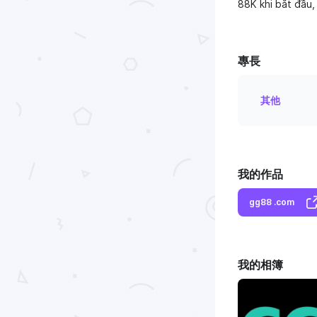
88K khi bắt đầu,
專長
其他
我的作品
gg88 .com
我的相簿