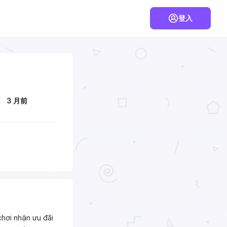
登入
3 月前
chơi nhận ưu đãi