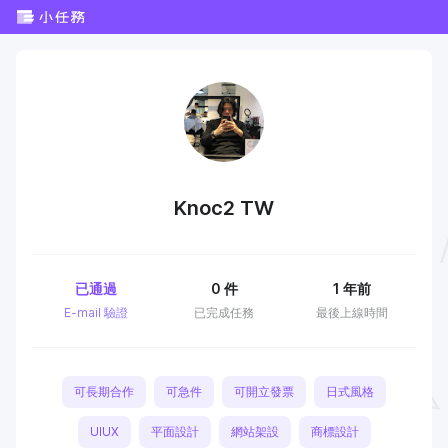
Knoc2 TW
已通過
0
件
1 年前
E-mail 驗證
已完成任務
最後上線時間
可長期合作
可急件
可開立發票
日式風格
UIUX
平面設計
網站架設
商標設計