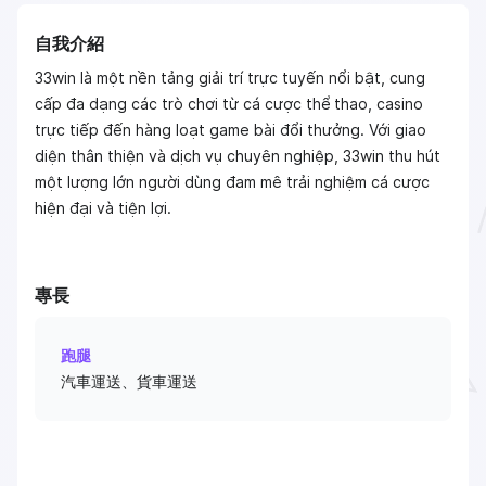
自我介紹
33win là một nền tảng giải trí trực tuyến nổi bật, cung
cấp đa dạng các trò chơi từ cá cược thể thao, casino
trực tiếp đến hàng loạt game bài đổi thưởng. Với giao
diện thân thiện và dịch vụ chuyên nghiệp, 33win thu hút
một lượng lớn người dùng đam mê trải nghiệm cá cược
hiện đại và tiện lợi.
專長
跑腿
汽車運送、貨車運送