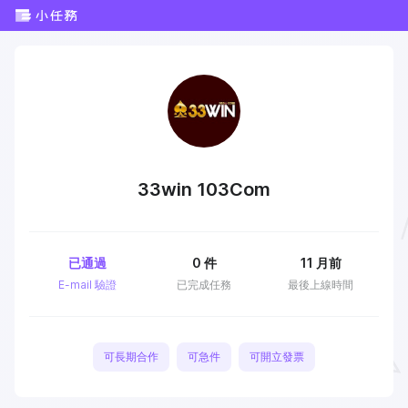
33win 103Com
已通過
0
件
11 月前
E-mail 驗證
已完成任務
最後上線時間
可長期合作
可急件
可開立發票