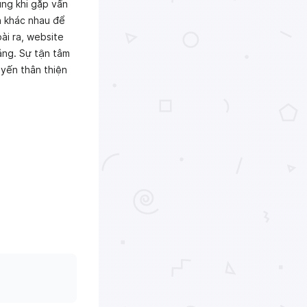
ùng khi gặp vấn
h khác nhau để
ài ra, website
ảng. Sự tận tâm
uyến thân thiện