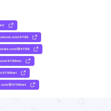
et/
acebook.com/4f168
outube.com/@4f168
r.com/4f168net
in/4f168net
et.com/@4f168net