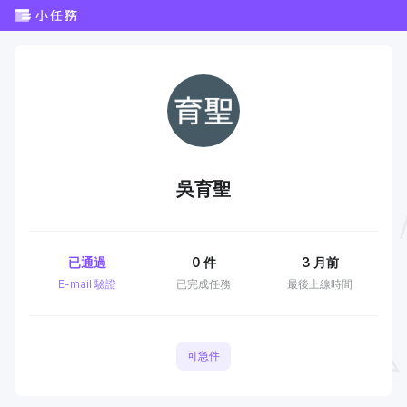
吳育聖
已通過
0
件
3 月前
E-mail 驗證
已完成任務
最後上線時間
可急件