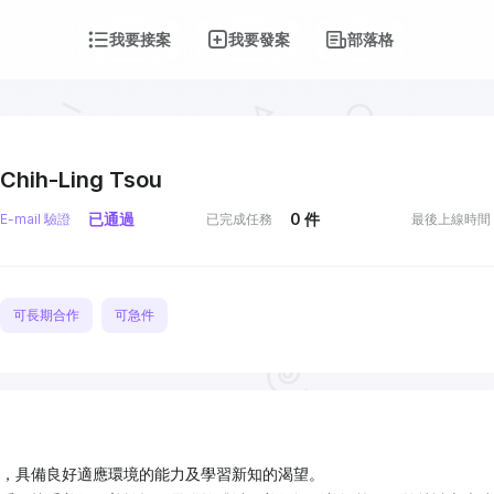
我要接案
我要發案
部落格
Chih-Ling Tsou
已通過
0
件
E-mail 驗證
已完成任務
最後上線時間
可長期合作
可急件
，具備良好適應環境的能力及學習新知的渴望。