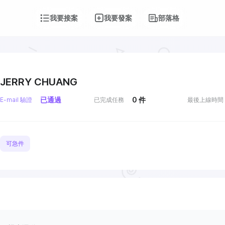
我要接案
我要發案
部落格
JERRY CHUANG
已通過
0
件
E-mail 驗證
已完成任務
最後上線時間
可急件