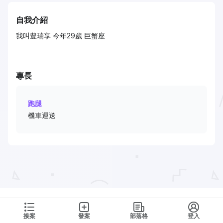
自我介紹
我叫豊瑞享 今年29歲 巨蟹座
專長
跑腿
機車運送
接案
發案
部落格
登入