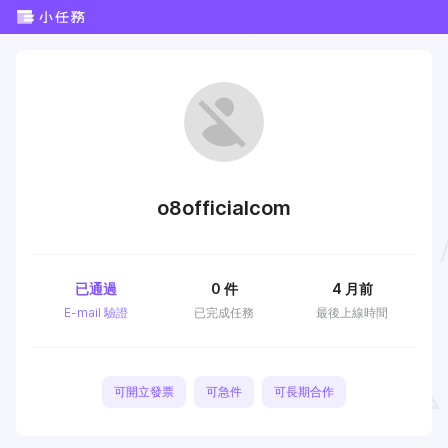
o8officialcom
已通過
0
件
4 月前
E-mail 驗證
已完成任務
最後上線時間
可開立發票
可急件
可長期合作