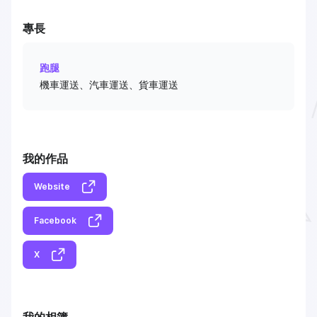
專長
跑腿
機車運送、汽車運送、貨車運送
我的作品
Website
Facebook
X