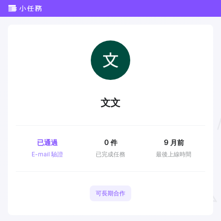
文文
已通過
0
件
9 月前
E-mail 驗證
已完成任務
最後上線時間
可長期合作