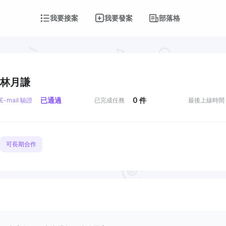
我要接案
我要發案
部落格
林月謙
已通過
0
件
E-mail 驗證
已完成任務
最後上線時間
可長期合作