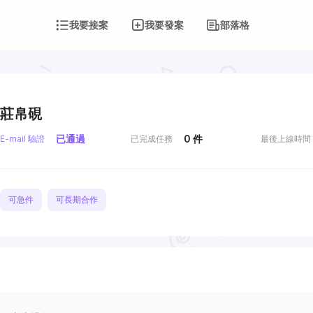
我要接案
我要發案
部落格
莊帛硯
已通過
0
件
E-mail 驗證
已完成任務
最後上線時間
可急件
可長期合作