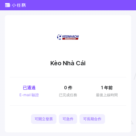
Kèo Nhà Cái
已通過
0
件
1 年前
E-mail 驗證
已完成任務
最後上線時間
可開立發票
可急件
可長期合作