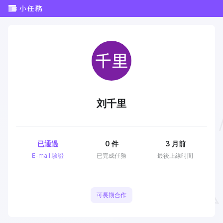
刘千里
已通過
0
件
3 月前
E-mail 驗證
已完成任務
最後上線時間
可長期合作