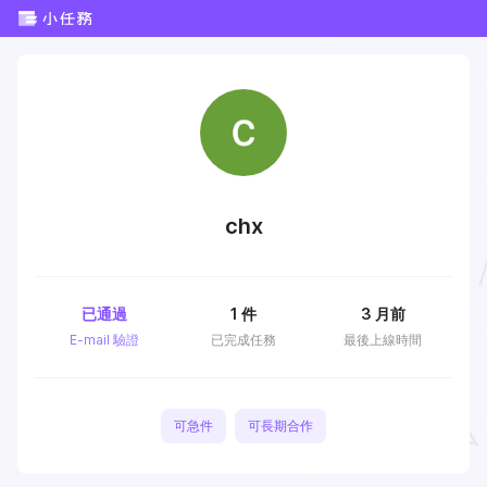
chx
已通過
1
件
3 月前
E-mail 驗證
已完成任務
最後上線時間
可急件
可長期合作