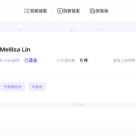
我要接案
我要發案
部落格
Mellisa Lin
已通過
0
件
E-mail 驗證
已完成任務
最後上線時間
可長期合作
可急件