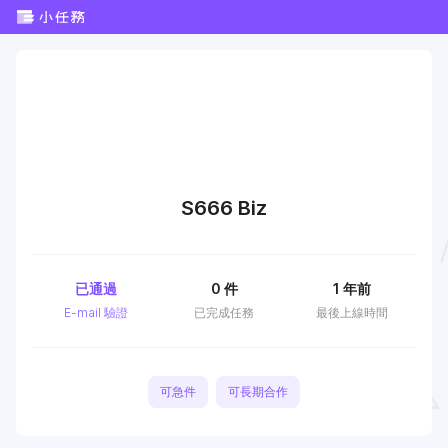
S666 Biz
已通過
0
件
1 年前
E-mail 驗證
已完成任務
最後上線時間
可急件
可長期合作