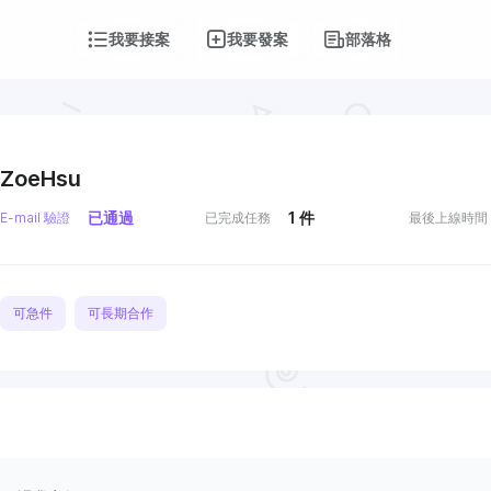
我要接案
我要發案
部落格
ZoeHsu
已通過
1
件
E-mail 驗證
已完成任務
最後上線時間
可急件
可長期合作