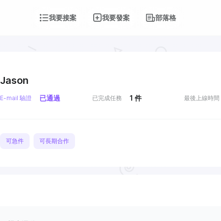
我要接案
我要發案
部落格
Jason
已通過
1
件
E-mail 驗證
已完成任務
最後上線時間
可急件
可長期合作