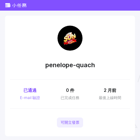
penelope-quach
已通過
0
件
2 月前
E-mail 驗證
已完成任務
最後上線時間
可開立發票