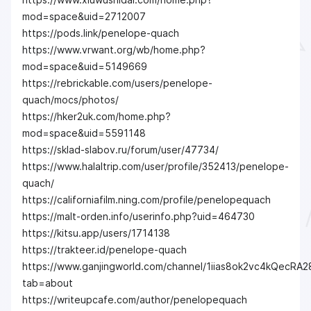
mod=space&uid=2712007
https://pods.link/penelope-quach
https://www.vrwant.org/wb/home.php?
mod=space&uid=5149669
https://rebrickable.com/users/penelope-
quach/mocs/photos/
https://hker2uk.com/home.php?
mod=space&uid=5591148
https://sklad-slabov.ru/forum/user/47734/
https://www.halaltrip.com/user/profile/352413/penelope-
quach/
https://californiafilm.ning.com/profile/penelopequach
https://malt-orden.info/userinfo.php?uid=464730
https://kitsu.app/users/1714138
https://trakteer.id/penelope-quach
https://www.ganjingworld.com/channel/1iias8ok2vc4kQecRA
tab=about
https://writeupcafe.com/author/penelopequach