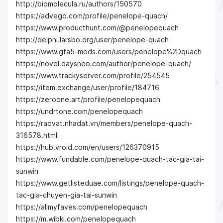
http://biomolecula.ru/authors/150570
https://advego.com/profile/penelope-quach/
https://www.producthunt.com/@penelopequach
http://delphi.larsbo.org/user/penelope-quach
https://www.gta5-mods.com/users/penelope%2Dquach
https://novel.daysneo.com/author/penelope-quach/
https://www.trackyserver.com/profile/254545
https://item.exchange/user/profile/184716
https://zeroone.art/profile/penelopequach
https://undrtone.com/penelopequach
https://raovat.nhadat.vn/members/penelope-quach-
316578.html
https://hub.vroid.com/en/users/126370915
https://www.fundable.com/penelope-quach-tac-gia-tai-
sunwin
https://www.getlisteduae.com/listings/penelope-quach-
tac-gia-chuyen-gia-tai-sunwin
https://allmyfaves.com/penelopequach
https://m.wibki.com/penelopequach