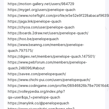
https://motion-gallery.net/users/984729
https://myget.org/users/penelope-quach
https://www.noteflight.com/profile/e5e52e9f228abacaf96
https://jaga.link/penelope-quach
https://chyoa.com/user/penelope-quach
https://boards.2draw.net/users/penelope-quach/
https://hoo.be/penelopequach
https://www.beamng.com/members/penelope-
quach.797575/
https://digiex.net/members/penelope-quach.147501/
https://www.pebforum.com/members/penelope-
quach.248096/#about
https://savee.com/penelopequach/
https://www.chichi-pui.com/users/penelopequach/
https://www.codingame.com/profile/08946826b78e70616d
https://volleypedia.org/index.php?
qa=user&qa_1=penelope-quach
https://manylink.co/@penelopequach
https://www.xiuwushidai.com/home.php?