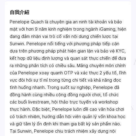
自我介紹
Penelope Quach là chuyên gia an ninh tài khoản và bảo
mật với hơn 9 năm kinh nghiệm trong ngành iGaming, hiện
đang đảm nhận vai trò cố vấn nội dung chiến lược tại
Sunwin. Penelope nổi tiếng với phương pháp tiếp cận
dựa trên phương pháp phát hiện gian lận và bảo vệ KYC,
kết hợp dữ liệu định lượng và quan sát thực chiến để đưa
ra những phân tích có chiều sâu. Mảng chuyên môn chính
của Penelope xoay quanh OTP và xác thực 2 yếu tố, lĩnh
vực đòi hỏi sự tỉ mỉ trong từng chi tiết và khả năng đọc
tình huống nhanh. Trong suốt sự nghiệp, Penelope đã
đồng hành cùng nhiều cộng đồng người chơi, tổ chức
các buổi livestream, hội thảo trực tuyến và workshop
thực hành. Đặc biệt, Penelope luôn đề cao văn hóa chơi
có trách nhiệm, hướng dẫn hội viên quản lý vốn khoa học
và giữ tâm lý ổn định khi tham gia bất kỳ sản phẩm nào.
Tại Sunwin, Penelope chịu trách nhiệm xây dựng nội