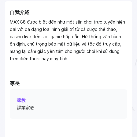
自我介紹
MAX 88 được biết đến như một sân chơi trực tuyến hiện
đại với đa dạng loại hình giải trí từ cá cược thể thao,
casino live đến slot game hấp dẫn. Hệ thống vận hành
ổn định, chú trọng bảo mật dữ liệu và tốc độ truy cập,
mang lại cảm giác yên tâm cho người chơi khi sử dụng
trên điện thoại hay máy tính.
專長
家教
課業家教