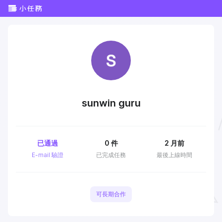
sunwin guru
已通過
0
件
2 月前
E-mail 驗證
已完成任務
最後上線時間
可長期合作