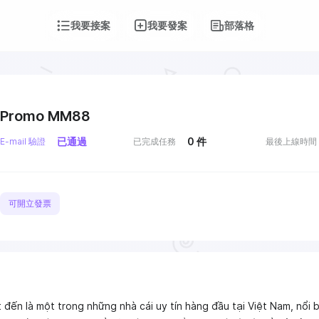
我要接案
我要發案
部落格
Promo MM88
已通過
0
件
E-mail 驗證
已完成任務
最後上線時間
可開立發票
đến là một trong những nhà cái uy tín hàng đầu tại Việt Nam, nổi b