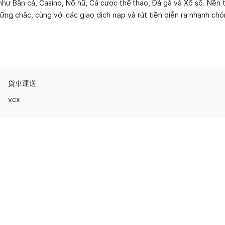
hư Bắn cá, Casino, Nổ hũ, Cá cược thể thao, Đá gà và Xổ số. Nền 
ng chắc, cùng với các giao dịch nạp và rút tiền diễn ra nhanh chó
貨車運送
vcx