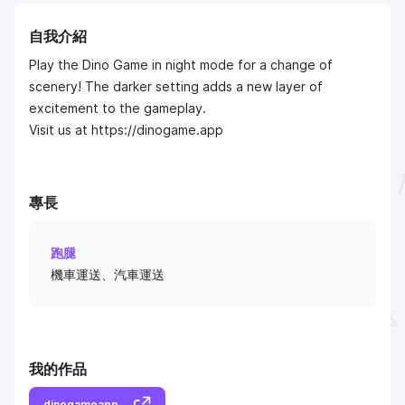
自我介紹
Play the Dino Game in night mode for a change of
scenery! The darker setting adds a new layer of
excitement to the gameplay.
Visit us at https://dinogame.app
專長
跑腿
機車運送、汽車運送
我的作品
dinogameapp