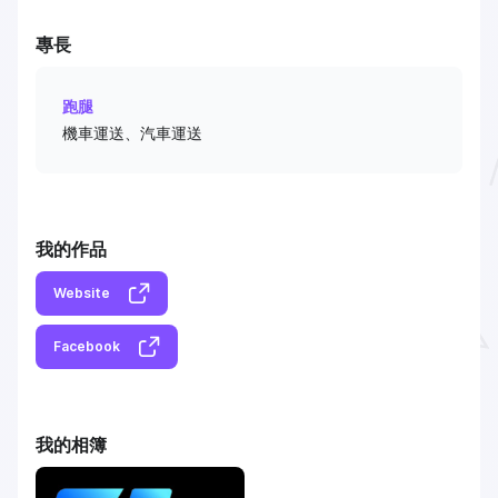
專長
跑腿
機車運送、汽車運送
我的作品
Website
Facebook
我的相簿