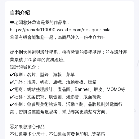
自我介紹
👑老闆您好😊這是我的作品集：
https://pamela110990.wixsite.com/designer-mila
希望有機會能和您一起，為商品注入一份生命力✨
從小到大美術與設計學系，擁有紮實的美學基礎；並在設計產
業累積了20多年的實務經驗。
設計領域包含：
✔️印刷：名片、型錄、海報、菜單
✔️戶外：招牌、帆布、旗幟、活動看板、燈箱
✔️電商：網站整理設計、產品圖、Banner、蝦皮、MOMO等
✔️社群：文案撰寫、廣告圖、短影音、版面視覺
✔️企劃：曾參與美術館策展、活動企劃、品牌規劃與電商行
銷，習慣從整體角度思考，幫助專案更清楚有方向。
🤯如果您擔心作品
不知道要多少尺寸，不知道如何發包印刷...等疑惑