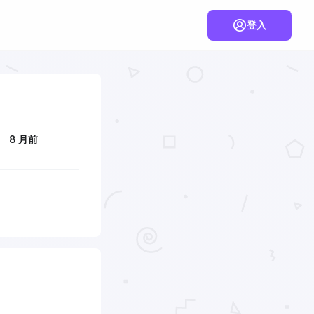
登入
8 月前