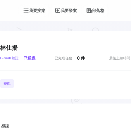
我要接案
我要發案
部落格
林仕揚
已通過
0
件
E-mail 驗證
已完成任務
最後上線時間
樂觀
 感謝