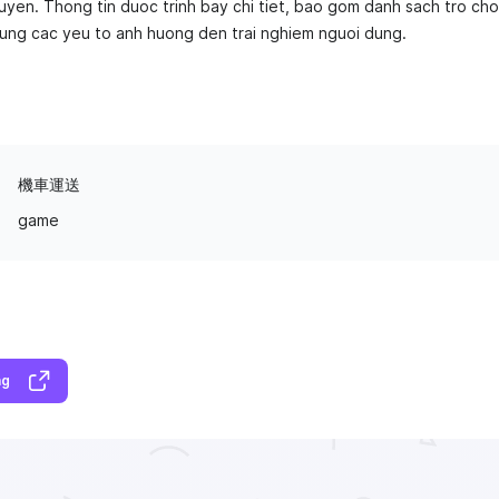
 tuyen. Thong tin duoc trinh bay chi tiet, bao gom danh sach tro cho
ung cac yeu to anh huong den trai nghiem nguoi dung.
機車運送
game
ng