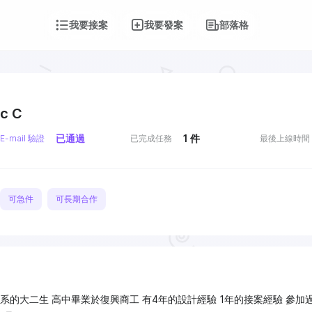
我要接案
我要發案
部落格
c C
已通過
1
件
E-mail 驗證
已完成任務
最後上線時間
可急件
可長期合作
系的大二生 高中畢業於復興商工 有4年的設計經驗 1年的接案經驗 參加