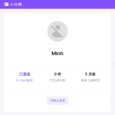
Minh
已通過
0
件
5 月前
E-mail 驗證
已完成任務
最後上線時間
可開立發票