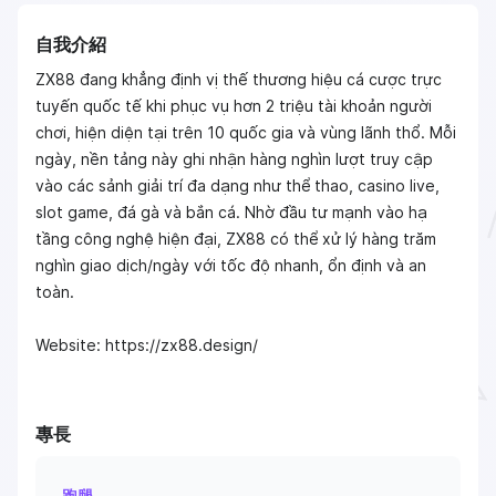
自我介紹
ZX88 đang khẳng định vị thế thương hiệu cá cược trực
tuyến quốc tế khi phục vụ hơn 2 triệu tài khoản người
chơi, hiện diện tại trên 10 quốc gia và vùng lãnh thổ. Mỗi
ngày, nền tảng này ghi nhận hàng nghìn lượt truy cập
vào các sảnh giải trí đa dạng như thể thao, casino live,
slot game, đá gà và bắn cá. Nhờ đầu tư mạnh vào hạ
tầng công nghệ hiện đại, ZX88 có thể xử lý hàng trăm
nghìn giao dịch/ngày với tốc độ nhanh, ổn định và an
toàn.
Website: https://zx88.design/
專長
跑腿