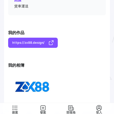
貨車運送
我的作品
https://zx88.design/
我的相簿
接案
發案
部落格
登入