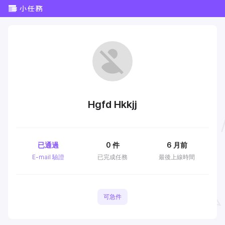
Hgfd Hkkjj
已通過
0
件
6 月前
E-mail 驗證
已完成任務
最後上線時間
可急件