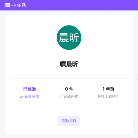
曠晨昕
已通過
0
件
1 年前
E-mail 驗證
已完成任務
最後上線時間
活動紀錄