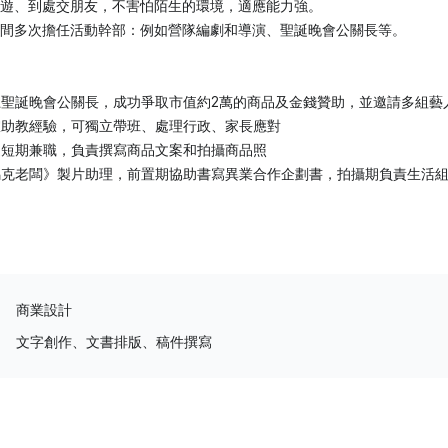
遊、到處交朋友，不害怕陌生的環境，適應能力強。
間多次擔任活動幹部：例如營隊編劇和導演、聖誕晚會公關長等。
聖誕晚會公關長，成功爭取市值約2萬的商品及金錢贊助，並邀請多組藝
室助教經驗，可獨立帶班、處理行政、家長應對
過短期兼職，負責撰寫商品文案和拍攝商品照
馬克老闆》製片助理，前置期協助書寫異業合作企劃書，拍攝期負責生活
商業設計
文字創作、文書排版、稿件撰寫