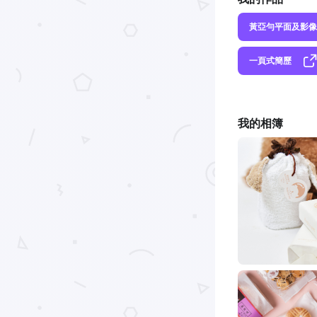
黃亞勻平面及影像
一頁式簡歷
我的相簿