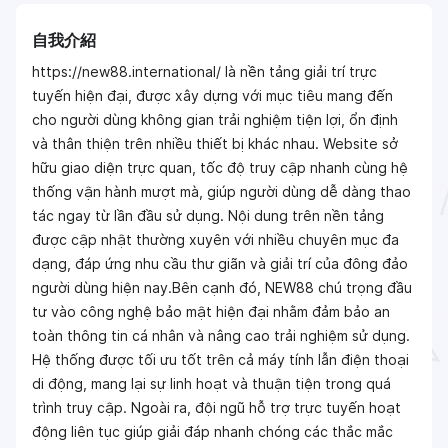
自我介紹
https://new88.international/ là nền tảng giải trí trực
tuyến hiện đại, được xây dựng với mục tiêu mang đến
cho người dùng không gian trải nghiệm tiện lợi, ổn định
và thân thiện trên nhiều thiết bị khác nhau. Website sở
hữu giao diện trực quan, tốc độ truy cập nhanh cùng hệ
thống vận hành mượt mà, giúp người dùng dễ dàng thao
tác ngay từ lần đầu sử dụng. Nội dung trên nền tảng
được cập nhật thường xuyên với nhiều chuyên mục đa
dạng, đáp ứng nhu cầu thư giãn và giải trí của đông đảo
người dùng hiện nay.Bên cạnh đó, NEW88 chú trọng đầu
tư vào công nghệ bảo mật hiện đại nhằm đảm bảo an
toàn thông tin cá nhân và nâng cao trải nghiệm sử dụng.
Hệ thống được tối ưu tốt trên cả máy tính lẫn điện thoại
di động, mang lại sự linh hoạt và thuận tiện trong quá
trình truy cập. Ngoài ra, đội ngũ hỗ trợ trực tuyến hoạt
động liên tục giúp giải đáp nhanh chóng các thắc mắc