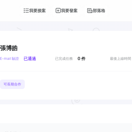
我要接案
我要發案
部落格
張博皓
已通過
0
件
E-mail 驗證
已完成任務
最後上線時間
可長期合作